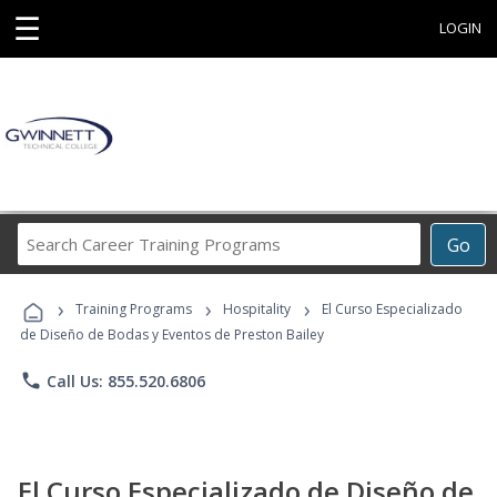
☰
LOGIN
Search
Go
Career
Training
›
›
›
Programs
Training Programs
Hospitality
El Curso Especializado
de Diseño de Bodas y Eventos de Preston Bailey
phone
Call Us: 855.520.6806
El Curso Especializado de Diseño de