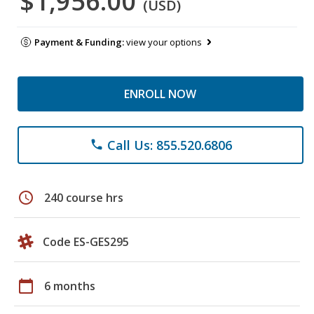
$1,956.00
(USD)
Payment & Funding:
view your options
ENROLL NOW
Call Us: 855.520.6806
phone
schedule
240 course hrs
Code ES-GES295
calendar_today
6 months