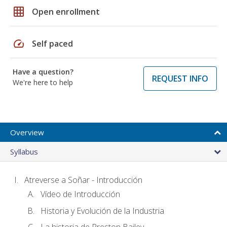
grid_on
Open enrollment
speed
Self paced
Have a question?
REQUEST INFO
We're here to help
Overview
Syllabus
Atreverse a Soñar - Introducción
Vídeo de Introducción
Historia y Evolución de la Industria