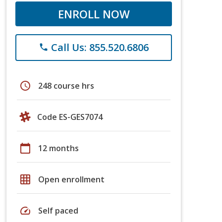
ENROLL NOW
Call Us: 855.520.6806
phone
schedule
248 course hrs
Code ES-GES7074
calendar_today
12 months
grid_on
Open enrollment
speed
Self paced