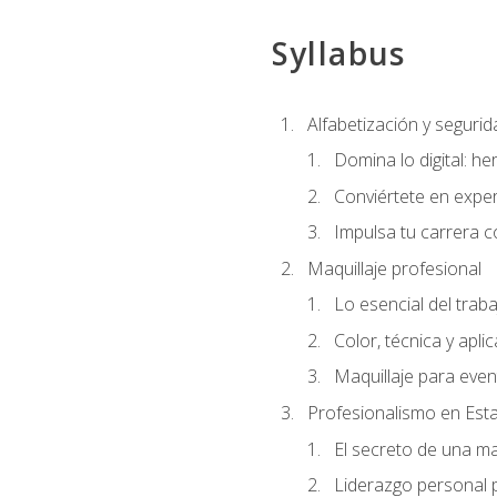
Syllabus
Alfabetización y segurida
Domina lo digital: he
Conviértete en exper
Impulsa tu carrera co
Maquillaje profesional
Lo esencial del traba
Color, técnica y apli
Maquillaje para even
Profesionalismo en Est
El secreto de una m
Liderazgo personal p