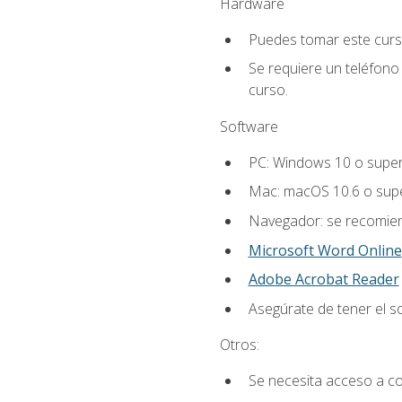
Hardware
Puedes tomar este curs
Se requiere un teléfono 
curso.
Software
PC: Windows 10 o super
Mac: macOS 10.6 o supe
Navegador: se recomiend
Microsoft Word Online
Adobe Acrobat Reader
Asegúrate de tener el s
Otros:
Se necesita acceso a co