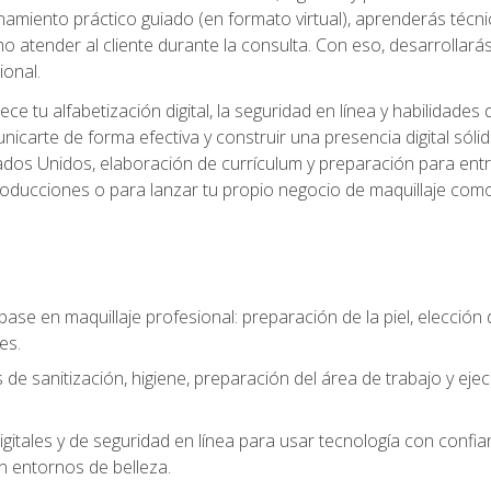
amiento práctico guiado (en formato virtual), aprenderás técnica
 atender al cliente durante la consulta. Con eso, desarrollará
ional.
ece tu alfabetización digital, la seguridad en línea y habilida
nicarte de forma efectiva y construir una presencia digital sóli
ados Unidos, elaboración de currículum y preparación para entre
 producciones o para lanzar tu propio negocio de maquillaje como
base en maquillaje profesional: preparación de la piel, elecció
es.
 de sanitización, higiene, preparación del área de trabajo y eje
igitales y de seguridad en línea para usar tecnología con confia
n entornos de belleza.