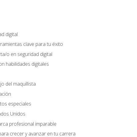
d digital
rramientas clave para tu éxito
ta/o en seguridad digital
n habilidades digitales
jo del maquillista
cación
tos especiales
ados Unidos
arca profesional imparable
ara crecer y avanzar en tu carrera