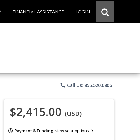
Y
FINANCIAL ASSISTANCE
LOGIN
phone
Call Us: 855.520.6806
$2,415.00
(USD)
Payment & Funding:
view your options