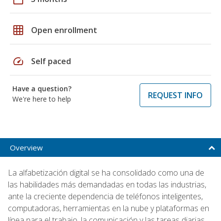
grid_on
Open enrollment
speed
Self paced
Have a question?
REQUEST INFO
We're here to help
Overview
La alfabetización digital se ha consolidado como una de
las habilidades más demandadas en todas las industrias,
ante la creciente dependencia de teléfonos inteligentes,
computadoras, herramientas en la nube y plataformas en
línea para el trabajo, la comunicación y las tareas diarias.