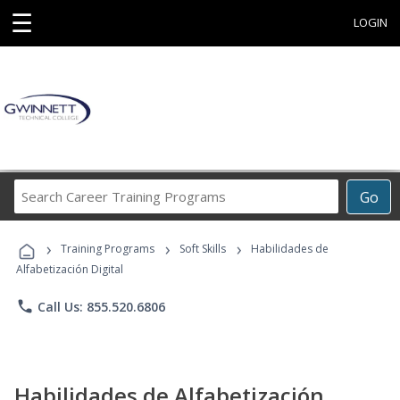
☰
LOGIN
Search
Go
Career
Training
›
›
›
Programs
Training Programs
Soft Skills
Habilidades de
Alfabetización Digital
phone
Call Us: 855.520.6806
Habilidades de Alfabetización