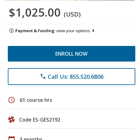
$1,025.00
(USD)
Payment & Funding:
view your options
ENROLL NOW
Call Us: 855.520.6806
phone
schedule
61 course hrs
Code ES-GES2192
calendar_today
3 months